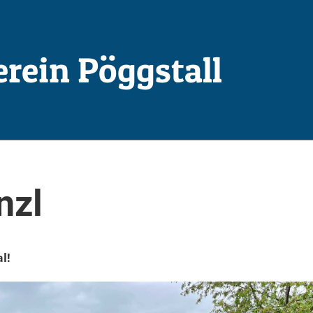
erein Pöggstall
nzl
l!