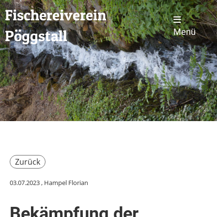
Fischereiverein
Pöggstall
Menü
Zurück
03.07.2023
, Hampel Florian
Bekämpfung der