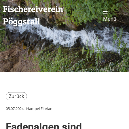
Fischereiverein
Pöggstall
Menü
Zurück
05.07.2024
, Hampel Florian
Fadenalgen sind