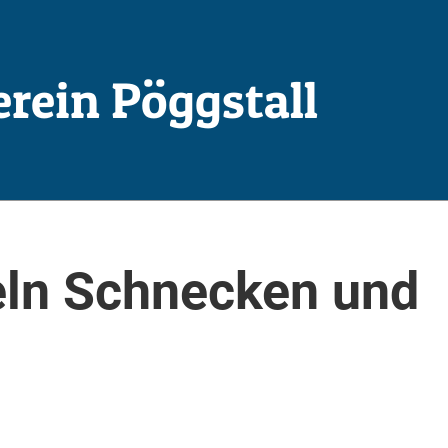
erein Pöggstall
ln Schnecken und