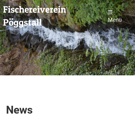
Fischereiverein
Pöggstall
Menü
News